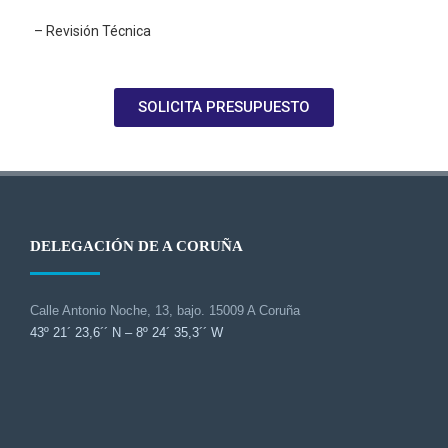
– Revisión Técnica
SOLICITA PRESUPUESTO
DELEGACIÓN DE A CORUÑA
Calle Antonio Noche, 13, bajo. 15009 A Coruña
43º 21´ 23,6´´ N – 8º 24´ 35,3´´ W