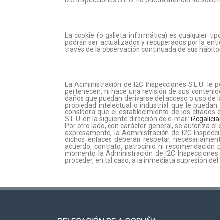
I2C Inspecciones S.L.U. no pueda atender su solicit
La cookie (o galleta informática) es cualquier ti
podrán ser actualizados y recuperados por la ent
través de la observación continuada de sus hábitos
La Administración de I2C Inspecciones S.L.U. le 
pertenecen, ni hace una revisión de sus contenid
daños que puedan derivarse del acceso o uso de 
propiedad intelectual o industrial que le puedan
considera que el establecimiento de los citados
S.L.U. en la siguiente dirección de e-mail:
i2cgalici
Por otro lado, con carácter general, se autoriza e
expresamente, la Administración de I2C Inspeccio
dichos enlaces deberán respetar, necesariamente
acuerdo, contrato, patrocinio ni recomendación p
momento la Administración de I2C Inspecciones S
proceder, en tal caso, a la inmediata supresión del