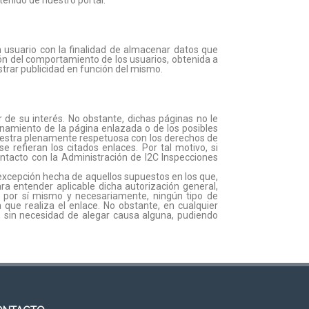
tenido de nuestro portal.
un usuario con la finalidad de almacenar datos que
ón del comportamiento de los usuarios, obtenida a
strar publicidad en función del mismo.
 de su interés. No obstante, dichas páginas no le
onamiento de la página enlazada o de los posibles
uestra plenamente respetuosa con los derechos de
 refieran los citados enlaces. Por tal motivo, si
ntacto con la Administración de I2C Inspecciones
, excepción hecha de aquellos supuestos en los que,
ra entender aplicable dicha autorización general,
á, por sí mismo y necesariamente, ningún tipo de
 que realiza el enlace. No obstante, en cualquier
, sin necesidad de alegar causa alguna, pudiendo