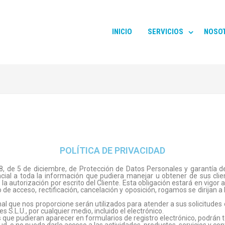
INICIO
SERVICIOS
NOSO
POLÍTICA DE PRIVACIDAD
, de 5 de diciembre, de Protección de Datos Personales y garantía de 
al a toda la información que pudiera manejar u obtener de sus client
a autorización por escrito del Cliente. Esta obligación estará en vigor
de acceso, rectificación, cancelación y oposición, rogamos se dirijan a I
nal que nos proporcione serán utilizados para atender a sus solicitude
s S.L.U., por cualquier medio, incluido el electrónico.
 que pudieran aparecer en formularios de registro electrónico, podrán