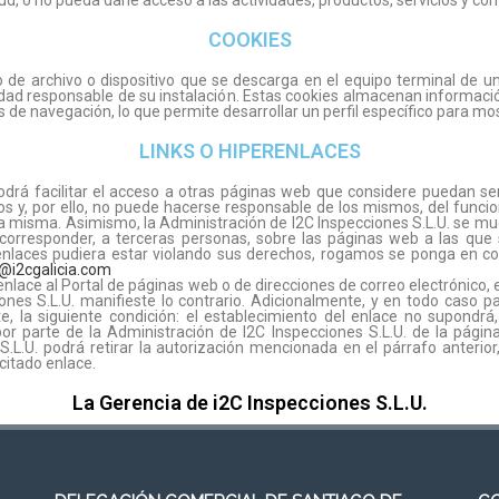
ud, o no pueda darle acceso a las actividades, productos, servicios y con
COOKIES
po de archivo o dispositivo que se descarga en el equipo terminal de 
idad responsable de su instalación. Estas cookies almacenan informaci
 de navegación, lo que permite desarrollar un perfil específico para mo
LINKS O HIPERENLACES
podrá facilitar el acceso a otras páginas web que considere puedan ser
os y, por ello, no puede hacerse responsable de los mismos, del funci
la misma. Asimismo, la Administración de I2C Inspecciones S.L.U. se m
 corresponder, a terceras personas, sobre las páginas web a las que se
 enlaces pudiera estar violando sus derechos, rogamos se ponga en co
a@i2cgalicia.com
l enlace al Portal de páginas web o de direcciones de correo electrónico
nes S.L.U. manifieste lo contrario. Adicionalmente, y en todo caso pa
, la siguiente condición: el establecimiento del enlace no supondr
or parte de la Administración de I2C Inspecciones S.L.U. de la página
.L.U. podrá retirar la autorización mencionada en el párrafo anterior
 citado enlace.
La Gerencia de i2C Inspecciones S.L.U.