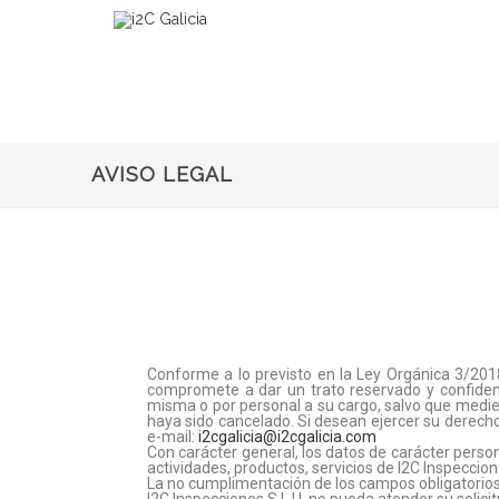
AVISO LEGAL
Conforme a lo previsto en la Ley Orgánica 3/2018
compromete a dar un trato reservado y confidenci
misma o por personal a su cargo, salvo que medie l
haya sido cancelado. Si desean ejercer su derecho 
e-mail:
i2cgalicia@i2cgalicia.com
Con carácter general, los datos de carácter perso
actividades, productos, servicios de I2C Inspeccione
La no cumplimentación de los campos obligatorios