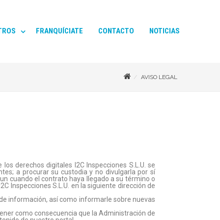
TROS
FRANQUÍCIATE
CONTACTO
NOTICIAS
AVISO LEGAL
los derechos digitales I2C Inspecciones S.L.U. se
es; a procurar su custodia y no divulgarla por sí
 aun cuando el contrato haya llegado a su término o
2C Inspecciones S.L.U. en la siguiente dirección de
s de información, así como informarle sobre nuevas
 tener como consecuencia que la Administración de