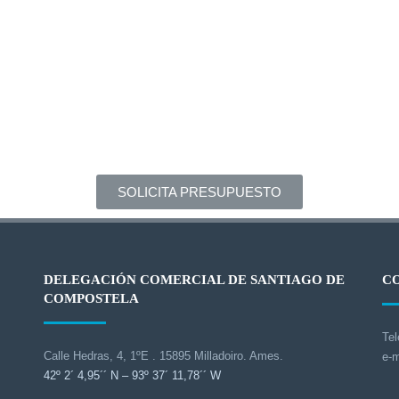
SOLICITA PRESUPUESTO
DELEGACIÓN COMERCIAL DE SANTIAGO DE
C
COMPOSTELA
Tel
Calle Hedras, 4, 1ºE . 15895 Milladoiro. Ames.
e-m
42º 2´ 4,95´´ N – 93º 37´ 11,78´´ W