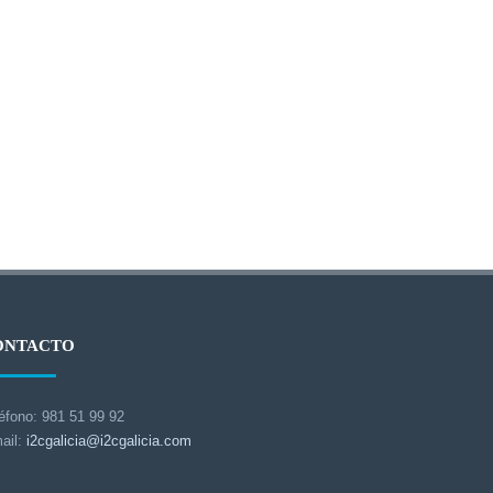
ONTACTO
éfono: 981 51 99 92
ail:
i2cgalicia@i2cgalicia.com