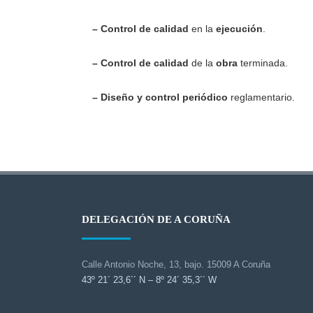
– Control de calidad
en la
ejecución
.
– Control de calidad
de la
obra
terminada.
– Diseño y control periódico
reglamentario.
DELEGACIÓN DE A CORUÑA
Calle Antonio Noche, 13, bajo. 15009 A Coruña
43º 21´ 23,6´´ N – 8º 24´ 35,3´´ W